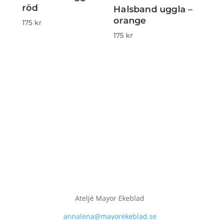
röd
Halsband uggla –
orange
175
kr
175
kr
Ateljé Mayor Ekeblad
annalena@mayorekeblad.se