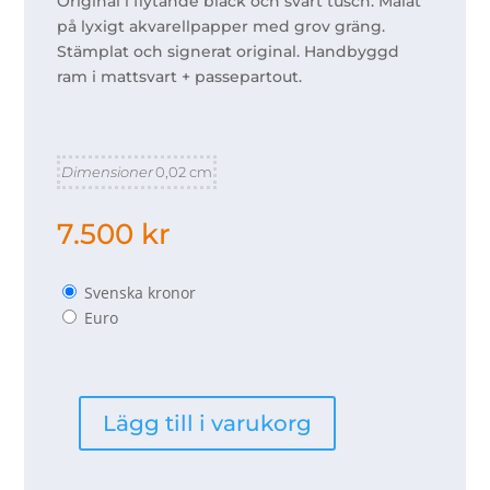
Original i flytande bläck och svart tusch. Målat
på lyxigt akvarellpapper med grov gräng.
Stämplat och signerat original. Handbyggd
ram i mattsvart + passepartout.
Dimensioner
0,02 cm
7.500
kr
Svenska kronor
Euro
Lägg till i varukorg
Bläckblad
mängd