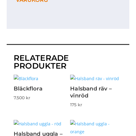
VARUKORG
RELATERADE
PRODUKTER
Bläckflora
Halsband räv –
vinröd
7.500
kr
175
kr
Halsband uggla –