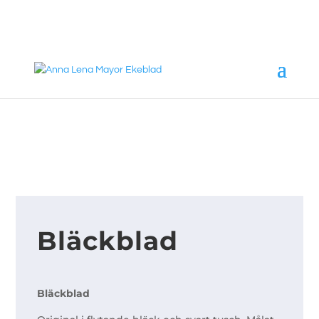
annalena@mayorekeblad.se
+46 708 98 88 95
Bläckblad
Bläckblad