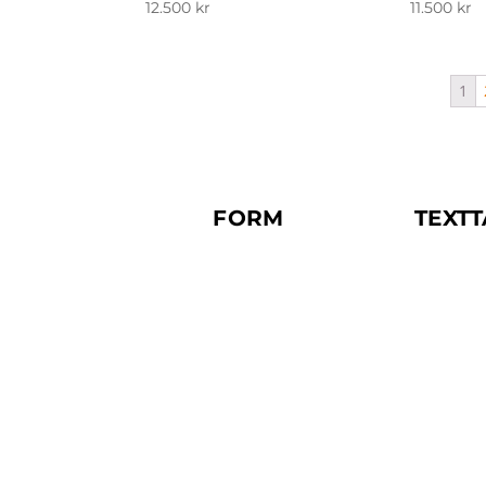
12.500
kr
11.500
kr
1
FORM
TEXT