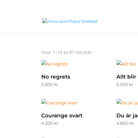
annalena@mayorekebla
+46 708 98 88 95
Visar 1–18 av 87 resultat
No regrets
Allt blir
5.300
kr
5.300
kr
Courange svart
Du är j
4.200
kr
4.800
kr