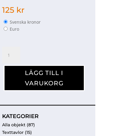
125
kr
Svenska kronor
Euro
Bok
Kalas
mängd
LÄGG TILL I
VARUKORG
KATEGORIER
Alla objekt
(87)
Texttavlor
(15)