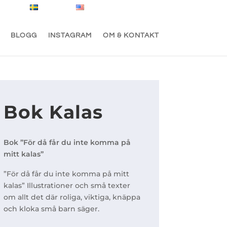
Svenska
English
0 Objekt
BLOGG
INSTAGRAM
OM & KONTAKT
Bok Kalas
Bok ”För då får du inte komma på
mitt kalas”
”För då får du inte komma på mitt
kalas” Illustrationer och små texter
om allt det där roliga, viktiga, knäppa
och kloka små barn säger.