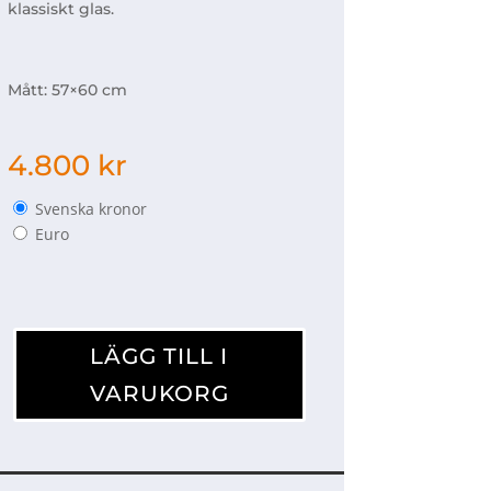
klassiskt glas.
Mått: 57×60 cm
4.800
kr
Svenska kronor
Euro
Du
är
LÄGG TILL I
jag
VARUKORG
mängd