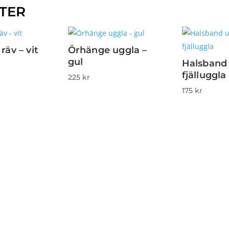
TER
räv – vit
Örhänge uggla –
gul
Halsband 
fjälluggla
225
kr
175
kr