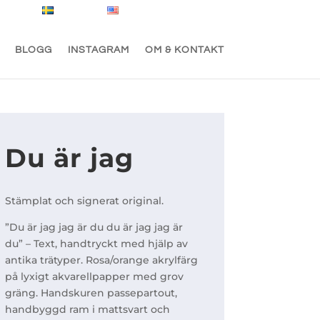
Svenska
English
0 Objekt
BLOGG
INSTAGRAM
OM & KONTAKT
Du är jag
Stämplat och signerat original.
”Du är jag jag är du du är jag jag är
du” – Text, handtryckt med hjälp av
antika trätyper. Rosa/orange akrylfärg
på lyxigt akvarellpapper med grov
gräng. Handskuren passepartout,
handbyggd ram i mattsvart och