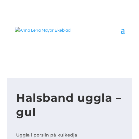
annalena@mayorekeblad.se
+46 708 98 88 95
Halsband uggla –
gul
Uggla i porslin på kulkedja