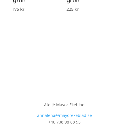
grön
grön
175
kr
225
kr
Ateljé Mayor Ekeblad
annalena@mayorekeblad.se
+46 708 98 88 95