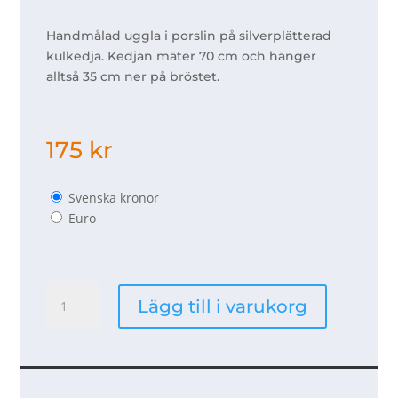
Handmålad uggla i porslin på silverplätterad
kulkedja. Kedjan mäter 70 cm och hänger
alltså 35 cm ner på bröstet.
175
kr
Svenska kronor
Euro
Halsband
Lägg till i varukorg
uggla
-
gul
mängd