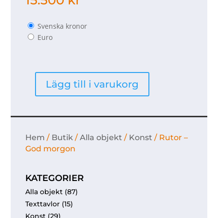
15.500
kr
Svenska kronor
Euro
Lägg till i varukorg
Rutor
-
God
morgon
mängd
Hem
/
Butik
/
Alla objekt
/
Konst
/ Rutor –
God morgon
KATEGORIER
Alla objekt
(87)
Texttavlor
(15)
Konst
(29)