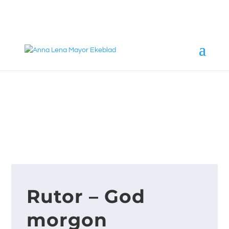
annalena@mayorekeblad.se
+46 708 98 88 95
Rutor – God
morgon