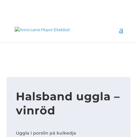
annalena@mayorekeblad.se
+46 708 98 88 95
Halsband uggla –
vinröd
Uggla i porslin på kulkedja