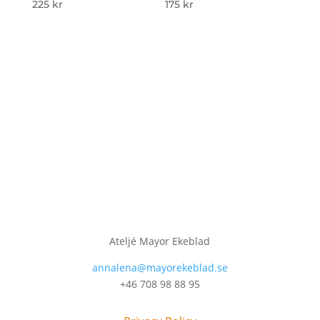
225
kr
175
kr
Ateljé Mayor Ekeblad
annalena@mayorekeblad.se
+46 708 98 88 95