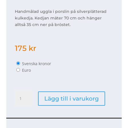
Handmålad uggla i porslin på silverplätterad
kulkedja. Kedjan mäter 70 cm och hänger
alltså 35 cm ner på bröstet.
175
kr
Svenska kronor
Euro
Halsband
Lägg till i varukorg
uggla
-
vinröd
mängd