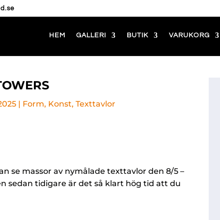
d.se
HEM
GALLERI
BUTIK
VARUKORG
 TOWERS
 2025
|
Form
,
Konst
,
Texttavlor
kan se massor av nymålade texttavlor den 8/5 –
n sedan tidigare är det så klart hög tid att du