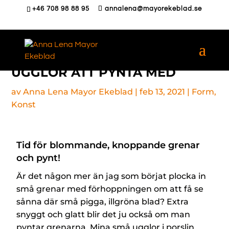
+46 708 98 88 95
annalena@mayorekeblad.se
UGGLOR ATT PYNTA MED
av
Anna Lena Mayor Ekeblad
|
feb 13, 2021
|
Form
,
Konst
Tid för blommande, knoppande grenar
och pynt!
Är det någon mer än jag som börjat plocka in
små grenar med förhoppningen om att få se
sånna där små pigga, illgröna blad? Extra
snyggt och glatt blir det ju också om man
pyntar grenarna. Mina små ugglor i porslin