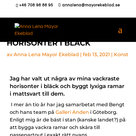
+46 708 98 88 95
annalena@mayorekeblad.se
HORISONTER I BLÄCK
av
Anna Lena Mayor Ekeblad
|
feb 13, 2021
|
Konst
Jag har valt ut några av mina vackraste
horisonter i bläck och byggt lyxiga ramar
i mattsvart till dem.
I mer än tio år har jag samarbetat med Bengt
och hans team på
Galleri Anden
i Göteborg.
Enligt mig är de bäst i stan (kanske landet?) på
att bygga vackra ramar och skära till
passepartout i exakt rätt nyans.