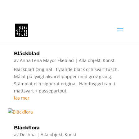
annalena@mayorekeblad.se
+46 708 98 88 95
Bläckblad
av
Anna Lena Mayor Ekeblad
|
Alla objekt
,
Konst
Bläckblad Original i flytande bläck och svart tusch.
Målat på lyxigt akvarellpapper med grov gräng.
Stämplat och signerat original. Handbyggd ram i
mattsvart + passepartout.
läs mer
Bläckflora
av
Deshna
|
Alla objekt
,
Konst